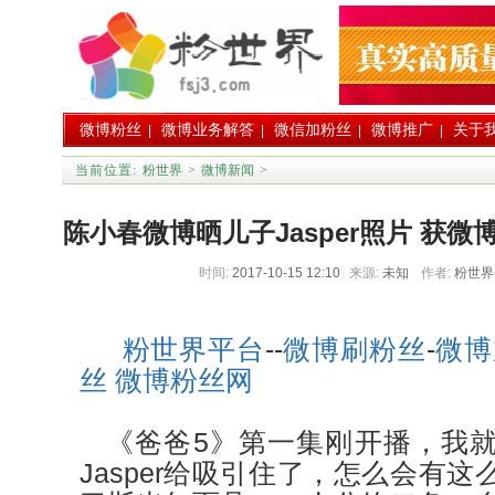
微博粉丝
微博业务解答
微信加粉丝
微博推广
关于
|
|
|
|
当前位置:
粉世界
>
微博新闻
>
陈小春微博晒儿子Jasper照片 获微
时间:
2017-10-15 12:10
来源:
未知
作者:
粉世
博粉丝
粉世界平台
--
微博刷粉丝
-
微博
丝
微博粉丝网
《爸爸5》第一集刚开播，我就
Jasper给吸引住了，怎么会有