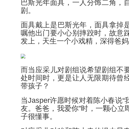
巴斯光年面具，一人分饰二角，
剧。
面具戴上是巴斯光年，面具拿掉是J
嘱他出门要小心别摔跤时，故意
发上，天生一个小戏精，深得爸妈
而当应采儿对剧组说希望剧组不
处时间时，更是让人无限期待曾
带孩子？
当Jasper许愿时候对着陈小春说
友。爸爸，我爱你”时，一颗心立
子很懂事。