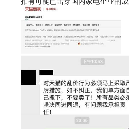
扣有可能已击穿国内家电企业的成