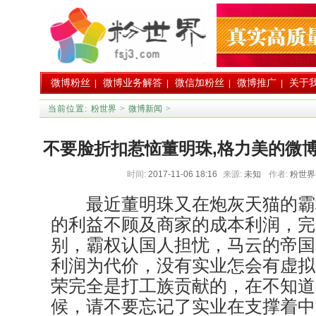
微博粉丝
微博业务解答
微信加粉丝
微博推广
关于
|
|
|
|
当前位置:
粉世界
>
微博新闻
>
不要脸折扣惹恼董明珠,格力美的微博
时间:
2017-11-06 18:16
来源:
未知
作者:
粉世
销
最近董明珠又在炮灰天猫的霸
的利益不顾及商家的成本利润，完
别，霸权认国人担忧，马云的帝国
利润为代价，没有实业怎会有虚拟
荣完全是打工族贡献的，在不知道
候，请不要忘记了实业在支撑着中