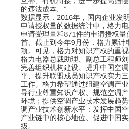
互补、有机衔接，进一步提高赔偿
的违法成本。”
数据显示，2016年，国内企业发
申请授权量的数据统计中，格力电器
申请受理量和871件的申请授权
首。截止到今年9月份，格力累计
项。可见，格力对知识产权的重视
格力电器总裁助理、副总工程师刘
完善组织机构建设、提升中国空调
平、提升联盟成员知识产权实力三
工作。格力希望通过组建空调产业
导行业尊重知识产权、规范空调产
环境；提供空调产业技术发展趋势
调产业技术创新水平；发挥中国空
产业链中的核心地位、促进中国实
级。