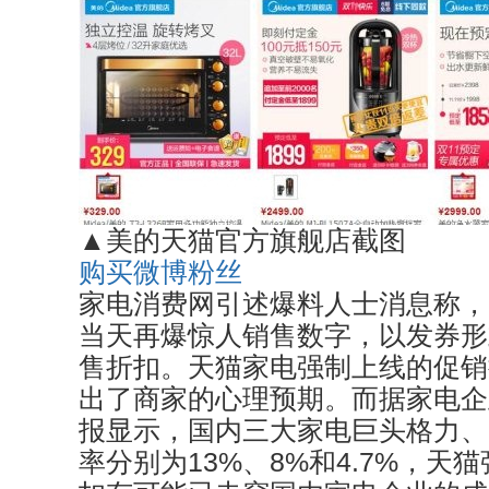
▲美的天猫官方旗舰店截图
购买微博粉丝
家电消费网引述爆料人士消息称，
当天再爆惊人销售数字，以发券形
售折扣。天猫家电强制上线的促销
出了商家的心理预期。而据家电企业
报显示，国内三大家电巨头格力、
率分别为13%、8%和4.7%，天