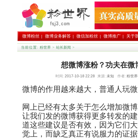
微博粉丝
微博业务解答
微信加粉丝
微博推广
关于
|
|
|
|
当前位置:
粉世界
>
站长新闻
>
想微博涨粉？功夫在微
时间:
2017-10-18 22:28
来源:
未知
作者:
粉世
微博的作用越来越大，普通人玩微
网上已经有太多关于怎么增加微博
让我们发的微博获得更多转发的建
道这些建议是否有效，因为它们大
觉上，而缺乏真正有说服力的证据