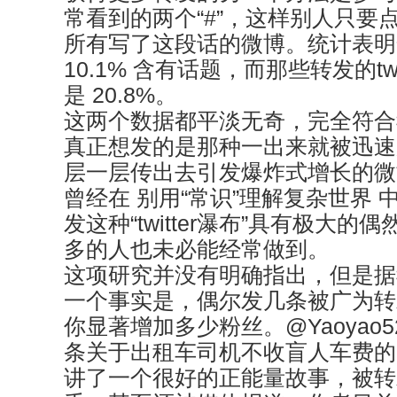
常看到的两个“#”，这样别人只要
所有写了这段话的微博。统计表明全部
10.1% 含有话题，而那些转发的t
是 20.8%。
这两个数据都平淡无奇，完全符合
真正想发的是那种一出来就被迅速
层一层传出去引发爆炸式增长的微
曾经在 别用“常识”理解复杂世界
发这种“twitter瀑布”具有极大
多的人也未必能经常做到。
这项研究并没有明确指出，但是据
一个事实是，偶尔发几条被广为转
你显著增加多少粉丝。@Yaoyao5
条关于出租车司机不收盲人车费
讲了一个很好的正能量故事，被转